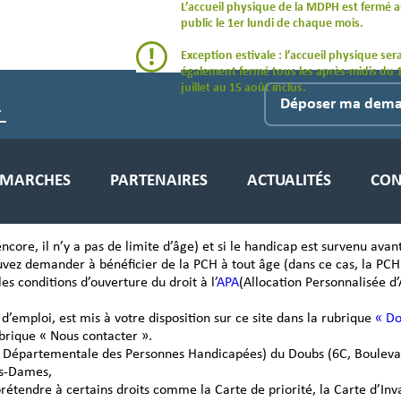
L’accueil physique de la MDPH est fermé 
public le 1er lundi de chaque mois.
Exception estivale : l’accueil physique ser
également fermé tous les après-midis du 
juillet au 15 août inclus.
Valider
Déposer ma dem
ÉMARCHES
PARTENAIRES
ACTUALITÉS
CON
core, il n’y a pas de limite d’âge) et si le handicap est survenu avant
uvez demander à bénéficier de la PCH à tout âge (dans ce cas, la P
es conditions d’ouverture du droit à l’
APA
(Allocation Personnalisée d
ploi, est mis à votre disposition sur ce site dans la rubrique
« Do
e une demande
sion)
ubrique « Nous contacter ».
 Départementale des Personnes Handicapées) du Doubs (6C, Boulevard
s-Dames,
tendre à certains droits comme la Carte de priorité, la Carte d’Inval