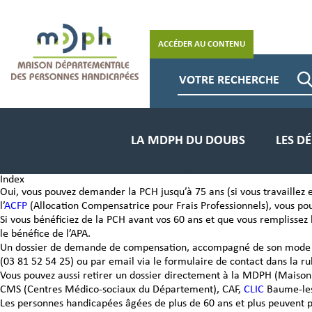
Panneau de gestion des cookies
ACCÉDER AU CONTENU
LA MDPH DU DOUBS
LES D
Index
Oui, vous pouvez demander la PCH jusqu’à 75 ans (si vous travaillez en
l’
ACFP
(Allocation Compensatrice pour Frais Professionnels), vous po
Qu’est-ce que la MDPH ?
Définir mes besoins
Liens utiles
Si vous bénéficiez de la PCH avant vos 60 ans et que vous remplissez l
Les missions
Droits et prestations
Portail Via trajectoires PH
le bénéfice de l’APA.
Un dossier de demande de compensation, accompagné de son mode d’em
Notre fonctionnement
Télécharger les documents pour fair
Portail de la CMI (Carte Mobilité Inclu
(03 81 52 54 25) ou par email via le formulaire de contact dans la r
Glossaire / sigles
Déposer ma demande
Espace Pro
Vous pouvez aussi retirer un dossier directement à la MDPH (Maison
Se documenter
Suivre ma demande
CMS (Centres Médico-sociaux du Département), CAF,
CLIC
Baume-le
Prendre un RDV en ligne
Les personnes handicapées âgées de plus de 60 ans et plus peuvent pré